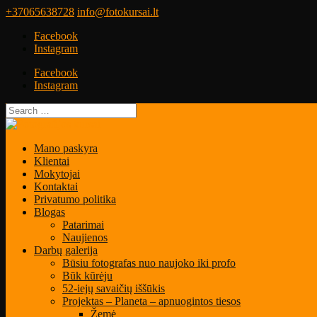
+37065638728
info@fotokursai.lt
Facebook
Instagram
Facebook
Instagram
Mano paskyra
Klientai
Mokytojai
Kontaktai
Privatumo politika
Blogas
Patarimai
Naujienos
Darbų galerija
Būsiu fotografas nuo naujoko iki profo
Būk kūrėju
52-iejų savaičių iššūkis
Projektas – Planeta – apnuogintos tiesos
Žemė