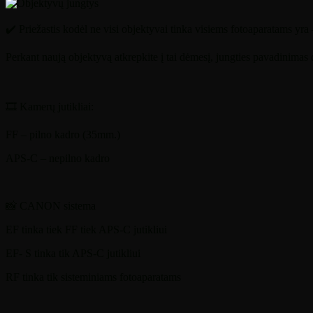
✔️
Priežastis kodėl ne visi objektyvai tinka visiems fotoaparatams yra 
Perkant naują objektyvą atkrepkite į tai dėmesį, jungties pavadinima
🎞
Kamerų jutikliai:
FF – pilno kadro (35mm.)
APS-C – nepilno kadro
📸
CANON sistema
EF tinka tiek FF tiek APS-C jutikliui
EF- S tinka tik APS-C jutikliui
RF tinka tik sisteminiams fotoaparatams