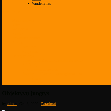
Vandenynas
Select Page
Mano paskyra
Klientai
Mokytojai
Kontaktai
Privatumo politika
Blogas
Patarimai
Naujienos
Darbų galerija
Būsiu fotografas nuo naujoko iki profo
Būk kūrėju
52-iejų savaičių iššūkis
Projektas – Planeta – apnuogintos tiesos
Žemė
Vandenynas
Objektyvų jungtys
by
admin
| Gru 3, 2020 |
Patarimai
|