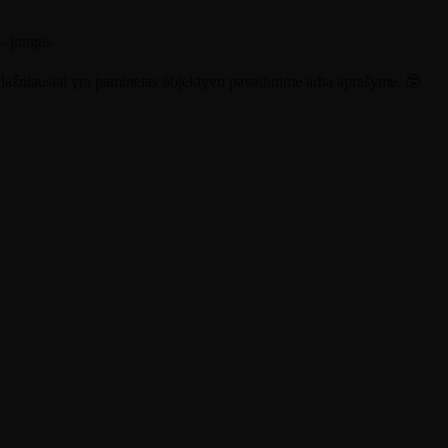
– jungtis.
s dažniausiai yra paminėtas objektyvo pavadinime arba aprašyme.
🤓