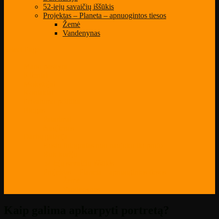
52-iejų savaičių iššūkis
Projektas – Planeta – apnuogintos tiesos
Žemė
Vandenynas
Select Page
Mano paskyra
Klientai
Mokytojai
Kontaktai
Privatumo politika
Blogas
Patarimai
Naujienos
Darbų galerija
Būsiu fotografas nuo naujoko iki profo
Būk kūrėju
52-iejų savaičių iššūkis
Projektas – Planeta – apnuogintos tiesos
Žemė
Vandenynas
Kaip galima apkarpyti portretą?