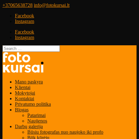
+37065638728
info@fotokursai.lt
Facebook
Instagram
Facebook
Instagram
Mano paskyra
Klientai
Mokytojai
Kontaktai
Privatumo politika
Blogas
Patarimai
Naujienos
Darbų galerija
Būsiu fotografas nuo naujoko iki profo
Būk kūrėju