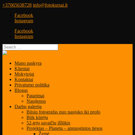
+37065638728
info@fotokursai.lt
Facebook
Instagram
Facebook
Instagram
Mano paskyra
Klientai
Mokytojai
Kontaktai
Privatumo politika
Blogas
Patarimai
Naujienos
Darbų galerija
Būsiu fotografas nuo naujoko iki profo
Būk kūrėju
52-iejų savaičių iššūkis
Projektas – Planeta – apnuogintos tiesos
Žemė