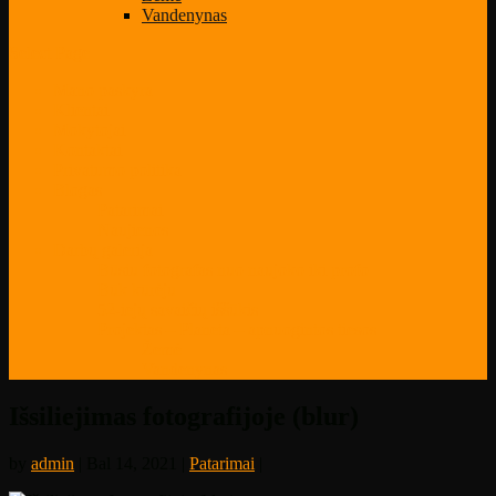
Vandenynas
Select Page
Mano paskyra
Klientai
Mokytojai
Kontaktai
Privatumo politika
Blogas
Patarimai
Naujienos
Darbų galerija
Būsiu fotografas nuo naujoko iki profo
Būk kūrėju
52-iejų savaičių iššūkis
Projektas – Planeta – apnuogintos tiesos
Žemė
Vandenynas
Išsiliejimas fotografijoje (blur)
by
admin
| Bal 14, 2021 |
Patarimai
|