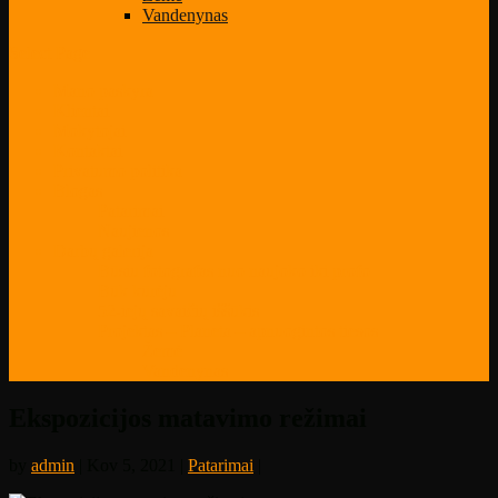
Vandenynas
Select Page
Mano paskyra
Klientai
Mokytojai
Kontaktai
Privatumo politika
Blogas
Patarimai
Naujienos
Darbų galerija
Būsiu fotografas nuo naujoko iki profo
Būk kūrėju
52-iejų savaičių iššūkis
Projektas – Planeta – apnuogintos tiesos
Žemė
Vandenynas
Ekspozicijos matavimo režimai
by
admin
| Kov 5, 2021 |
Patarimai
|