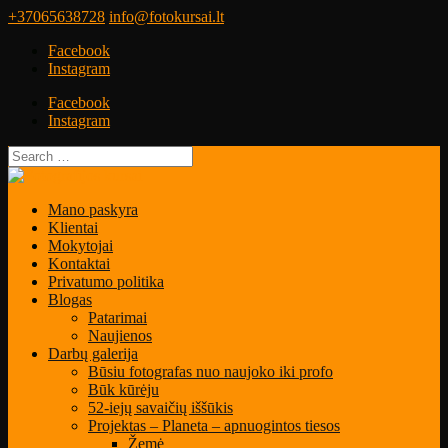
+37065638728
info@fotokursai.lt
Facebook
Instagram
Facebook
Instagram
Mano paskyra
Klientai
Mokytojai
Kontaktai
Privatumo politika
Blogas
Patarimai
Naujienos
Darbų galerija
Būsiu fotografas nuo naujoko iki profo
Būk kūrėju
52-iejų savaičių iššūkis
Projektas – Planeta – apnuogintos tiesos
Žemė