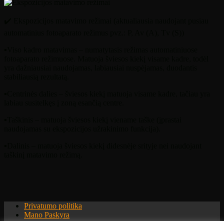
✔️
Ekspozicijos matavimo režimai (aktualiausia naudojant pusiau
automatinius fotoaparato režimus pvz.: P, Av (A), Tv (S))
▪️
Viso kadro matavimas – numatytasis režimas automatiniuose
fotoaparato režimuose. Matuoja šviesos kiekį visame kadre, todėl
yra dažniausiai naudojamas, labiausiai nuspėjamas, duodantis
stabiliausią rezultatą.
▪️
Centrinės dalies – šviesos kiekį matuoja visame kadre, tačiau yra
labiau susitelkęs į zoną esančią centre.
▪️
Taškinis – matuoja šviesos kiekį viename taške (įprastai
naudojamas su ekspozicijos užrakinimo funkcija).
▪️
Dalinis – matuoja šviesos kiekį didesnėje srityje nei naudojant
taškinį matavimo režimą.
Privatumo politika
Mano Paskyra
Atsiliepimai