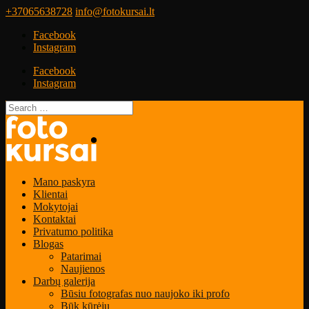
+37065638728
info@fotokursai.lt
Facebook
Instagram
Facebook
Instagram
Mano paskyra
Klientai
Mokytojai
Kontaktai
Privatumo politika
Blogas
Patarimai
Naujienos
Darbų galerija
Būsiu fotografas nuo naujoko iki profo
Būk kūrėju