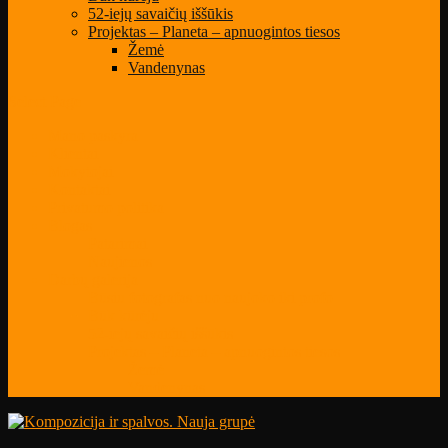
52-iejų savaičių iššūkis
Projektas – Planeta – apnuogintos tiesos
Žemė
Vandenynas
Select Page
Mano paskyra
Klientai
Mokytojai
Kontaktai
Privatumo politika
Blogas
Patarimai
Naujienos
Darbų galerija
Būsiu fotografas nuo naujoko iki profo
Būk kūrėju
52-iejų savaičių iššūkis
Projektas – Planeta – apnuogintos tiesos
Žemė
Vandenynas