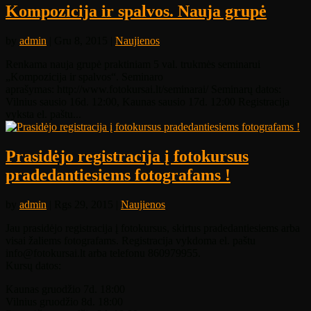
Kompozicija ir spalvos. Nauja grupė
by
admin
| Gru 8, 2015 |
Naujienos
Renkama nauja grupė praktiniam 5 val. trukmės seminarui
„Kompozicija ir spalvos“. Seminaro
aprašymas: http://www.fotokursai.lt/seminarai/ Seminarų datos:
Vilnius sausio 16d. 12:00, Kaunas sausio 17d. 12:00 Registracija
vyksta el. paštu...
Prasidėjo registracija į fotokursus
pradedantiesiems fotografams !
by
admin
| Rgs 29, 2015 |
Naujienos
Jau prasidėjo registracija į fotokursus, skirtus pradedantiesiems arba
visai žaliems fotografams. Registracija vykdoma el. paštu
info@fotokursai.lt arba telefonu 860979955.
Kursų datos:
Kaunas gruodžio 7d. 18:00
Vilnius gruodžio 8d. 18:00