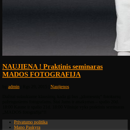
NAUJIENA ! Praktinis seminaras
MADOS FOTOGRAFIJA
by
admin
| Rgs 29, 2015 |
Naujienos
Dažnai sulaukiame klausimų, kada gi bus „įdomesnių“ fotokursų
pažengusiems fotografams. Štai Jums ir atsakymas – spalio 20d.
18:00 Kaune ir spalio 21d. 18:00 Vilniuje vyks praktinis seminaras
„MADOS fotografija“!!
Privatumo politika
Mano Paskyra