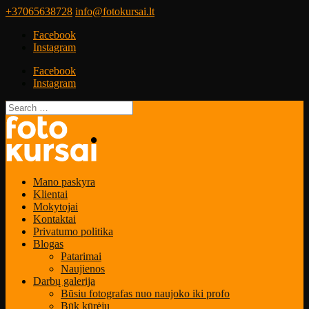
+37065638728
info@fotokursai.lt
Facebook
Instagram
Facebook
Instagram
Mano paskyra
Klientai
Mokytojai
Kontaktai
Privatumo politika
Blogas
Patarimai
Naujienos
Darbų galerija
Būsiu fotografas nuo naujoko iki profo
Būk kūrėju