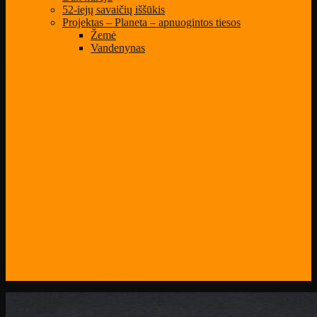
52-iejų savaičių iššūkis
Projektas – Planeta – apnuogintos tiesos
Žemė
Vandenynas
Select Page
Mano paskyra
Klientai
Mokytojai
Kontaktai
Privatumo politika
Blogas
Patarimai
Naujienos
Darbų galerija
Būsiu fotografas nuo naujoko iki profo
Būk kūrėju
52-iejų savaičių iššūkis
Projektas – Planeta – apnuogintos tiesos
Žemė
Vandenynas