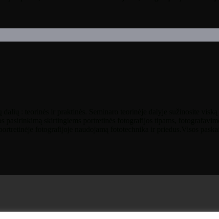
ų dalių : teorinės ir praktinės. Seminaro teorinėje dalyje sužinosite visk
s pasirinkimą skirtingiems portretinės fotografijos tipams, fotografavi
portretinėje fotografijoje naudojamą fototechnika ir priedus.Visos paska