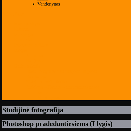
Vandenynas
Select Page
Mano paskyra
Klientai
Mokytojai
Kontaktai
Privatumo politika
Blogas
Patarimai
Naujienos
Darbų galerija
Būsiu fotografas nuo naujoko iki profo
Būk kūrėju
52-iejų savaičių iššūkis
Projektas – Planeta – apnuogintos tiesos
Žemė
Vandenynas
Studijinė fotografija
Photoshop pradedantiesiems (I lygis)