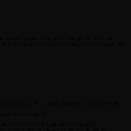
 įranga yra naudojama, fotografuojant studijoje, išsiaiškinsime
minaro dalyvis gaus 1 val. trukmės fotostudijos nuomos kuponą, kurį
ti saikingai juo naudotis, kad neperkrautume nuotraukų bereikalingais
pagrindines jos funkcijas.
mas;RAW ir JPEG skirtumai bei RAW fotografijų
odai-balta; Raukšlių ir spuogų ant modelio veido naikinimas;