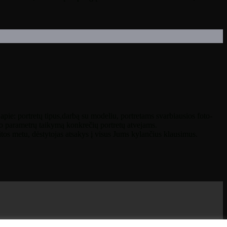
ą apie: portretų tipus,darbą su modeliu, portretams svarbiausios foto-
mo parametrų taikymą konkrečių portretų atvejams.
itos metu, dėstytojas atsakys į visus Jums kylančius klausimus.