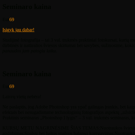
Seminaro kaina
Eur
69
Įsigyk jau dabar!
Studijinė fotografija – tai 3 val. trukmės praktiniai fotokursai, kurių 
dirbtinės ir natūralios šviesos skirtumai bei savybes, sužinosime, kok
panaudos jam patogiu laiku.
Seminaro kaina
Eur
69
Laisvų vietų nebėra!
Ne paslaptis, jog Adobe Photoshop yra ypač galingas įrankis, bet kaip
efektais bei nesugadintume technologinių fotografijos aspektų „užsici
Praktinis seminaras „Photoshop I lygis“ – 3 val. trukmės seminaras, k
KURSŲ METU NAGRINĖSIME ŠIAS TEMAS:Nuotraukos šviesinimo tec
apdirbimas;Spalvų bei baltos spalvos balanso koregavimas
;Nuotraukos