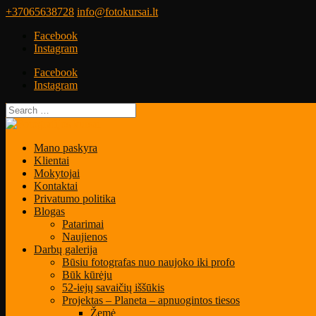
+37065638728
info@fotokursai.lt
Facebook
Instagram
Facebook
Instagram
Mano paskyra
Klientai
Mokytojai
Kontaktai
Privatumo politika
Blogas
Patarimai
Naujienos
Darbų galerija
Būsiu fotografas nuo naujoko iki profo
Būk kūrėju
52-iejų savaičių iššūkis
Projektas – Planeta – apnuogintos tiesos
Žemė