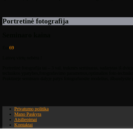
Portretinė fotografija
Seminaro kaina
Eur
69
Laisvų vietų nebėra !
Portretinė fotografija tai – 3 val. trukmės seminaras, sudarytas iš dviej
technikos ypatybes,foto
grafavimo parametrus,optimalios foto-techniko
Praktinėje seminaro dalyje patys fotografuosite modelius, išbandysite 
Privatumo politika
Mano Paskyra
Atsiliepimai
Kontaktai