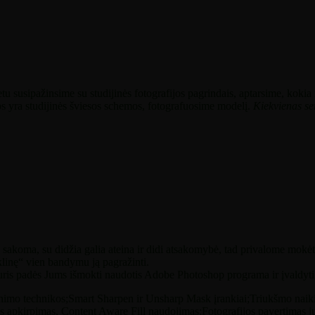
metu susipažinsime su studijinės fotografijos pagrindais, aptarsime, kokia
ios yra studijinės šviesos schemos, fotografuosime modelį.
Kiekvienas se
 sakoma, su didžia galia ateina ir didi atsakomybė, tad privalome mokė
klinę“ vien bandymu ją pagražinti.
uris padės Jums išmokti naudotis Adobe Photoshop programa ir įvaldyti 
hnikos;Smart Sharpen ir Unsharp Mask įrankiai;Triukšmo naikini
 apkirpimas, Content Aware Fill naudojimas;Fotografijos pavertimas ju