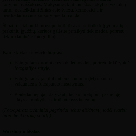
kūrybiniais iššūkiais. Mokysimės kurti aukštos kokybės vizualinį
turinį, pasitelkdami žinias apie šviesą, kompoziciją ir
bendradarbiavimą su kūrybine komanda.
Ši patirtis, tai puiki proga praturtinti savo portfolio ir įgyti realių
praktinių įgūdžių, kuriuos galėsite pritaikyti tiek mados, portretų,
tiek reklaminėje fotografijoje.
_________________________________________
Kam skirtas šis workshop’as:
Fotografams, norintiems tobulėti mados, portretų ir kūrybinės
fotografijos srityje.
Fotografams, jau dirbantiems rankiniu (M) režimu ir
valdantiems fotoaparato nustatymus.
Pradedantieji gali dalyvauti, tačiau turėtų būti pasirengę
aktyviai mokytis ir dirbti intensyviu tempu.
(Fotoaparato techniniai pagrindai nebus aiškinami, todėl svarbu
turėti bent bazinę patirtį.)
_________________________________________
Worshop’o tikslas: