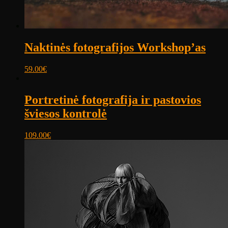
Naktinės fotografijos Workshop’as
59.00
€
Portretinė fotografija ir pastovios
šviesos kontrolė
109.00
€