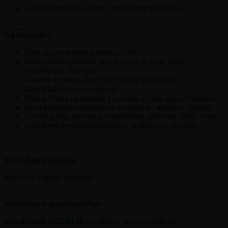
Laisvas kūrybinis įvaizdis, stilistės interpretacijos;
_________________________________________
Ką išmoksite:
Kaip nuspręsti kokios įrangos reikės?
Kaip susikomplektuoti, kur nuomoti ar gauti įrangą
atsivežimui į lokaciją?
Naudoti dirbtinį apšvietimą įvairiose lokacijose
(nepriklausomai nuo sąlygų);
Derinti šviesą su modelio pozavimu ir lokacijos architektūra;
Kurti kūrybinius sprendimus ir reaguoti į aplinkos iššūkius;
Lavinti greitą orientaciją ir sprendimų priėmimą darbo vietoje;
Praktikuoti bendradarbiavimą su modeliais ir stilistais;
___________________________________________________
Workshop’o lokacija:
pranešime rugsėjo pradžioje;
_________________________________________
Workshop’o moodboard’as:
Moodboard 2026.09.20
bus įkeltas rugsėjo pradžioje.