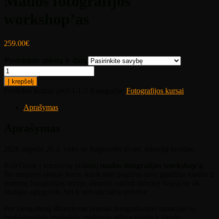
Mados fotografijos
workshop’as
259.00
€
Pasirinkite miestą ir datą
produkto
kiekis:
Į krepšelį
Mados
Produkto kodas:
prof-1-1-2
Kategorija:
Fotografijos kursai
fotografijos
workshop'as
Aprašymas
Aprašymas
2026 rugsėjo 20 d. vyks ne Raguvėlės dvare, lokaciją keisime.
Kviečiame į intensyvų praktinį
mados fotografijos workshop’ą
.
Šis renginys skirtas tiems, kurie nori pagilinti savo įgūdžius mados ir
portretų fotografijos srityje, išmokti valdyti dirbtinę šviesą ne tik
studijos sąlygomis, bet ir netradicinėse erdvėse.
Per vieną dieną išbandysite įvairias fotografavimo situacijas su
profesionaliais modeliais, realiomis stilizacijomis ir tikrais