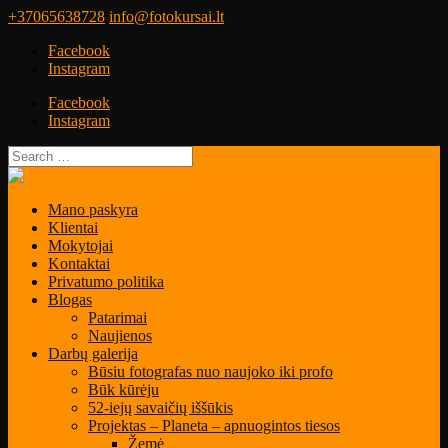
+37065638728
info@fotokursai.lt
Facebook
Instagram
Facebook
Instagram
Mano paskyra
Klientai
Mokytojai
Kontaktai
Privatumo politika
Blogas
Patarimai
Naujienos
Darbų galerija
Būsiu fotografas nuo naujoko iki profo
Būk kūrėju
52-iejų savaičių iššūkis
Projektas – Planeta – apnuogintos tiesos
Žemė