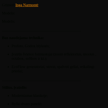
Grimerė
Inga Narmontė
Modelis:
Modelis:
_________________________________________
Bus naudojama technika:
Profoto, Godox blykstės;
Įvairūs šviesos formuotojai (zoom reflektorius, snootas ,
octabox, softbox ir kt.);
EcoFlow generatoriai, stovai, spalvoti geliai, reikalingi
priedai;
_________________________________________
Stilius, įvaizdis:
Modernizmas klasikoje;
Ryški dvaro panelė;