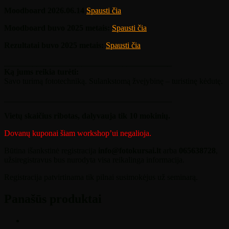
Moodboard 2026.06.14
Spausti čia
Moodboard buvo 2025 metais:
Spausti čia
Rezultatai buvo 2025 metais:
Spausti čia
_________________________________________
Ką jums reikia turėti:
Savo turimą fototechniką. Sulankstomą žvejybinę – turistinę kėdutę.
_________________________________________
Vietų skaičius ribotas, dalyvauja tik 10 mokinių.
Dovanų kuponai šiam workshop’ui negalioja.
Būtina išankstinė registracija
info@fotokursai.lt
arba
065638728
,
užsiregistravus bus nurodyta visa reikalinga informacija.
Registracija patvirtinama tik pilnai susimokėjus už seminarą.
Panašūs produktai