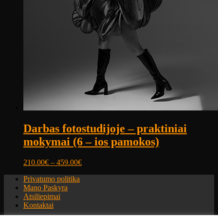
Darbas fotostudijoje – praktiniai
mokymai (6 – ios pamokos)
210.00
€
–
459.00
€
Privatumo politika
Mano Paskyra
Atsiliepimai
Kontaktai