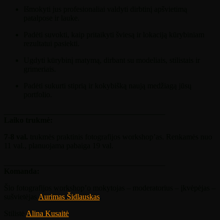
Išmokyti jus profesionaliai valdyti dirbtinį apšvietimą
patalpose ir lauke.
Padėti suvokti, kaip pritaikyti šviesą ir lokaciją kūrybiniam
rezultatui pasiekti.
Ugdyti kūrybinį matymą, dirbant su modeliais, stilistais ir
grimeriais.
Padėti sukurti stiprią ir kokybišką naują medžiagą jūsų
portfolio.
_________________________________________
Laiko trukmė:
7-8 val.
trukmės praktinis fotografijos workshop’as
. Renkamės nuo
11 val., planuojama pabaiga 19 val.
_________________________________________
Komanda:
Šio fotografijos workshop’o mokytojas – moderatorius – įkvėpėjas –
sušvietėjas
Aurimas Šidlauskas
.
Stilistė
Alina Kusaitė