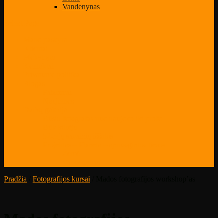
Vandenynas
Select Page
Mano paskyra
Klientai
Mokytojai
Kontaktai
Privatumo politika
Blogas
Patarimai
Naujienos
Darbų galerija
Būsiu fotografas nuo naujoko iki profo
Būk kūrėju
52-iejų savaičių iššūkis
Projektas – Planeta – apnuogintos tiesos
Žemė
Vandenynas
Pradžia
/
Fotografijos kursai
/ Mados fotografijos workshop’as