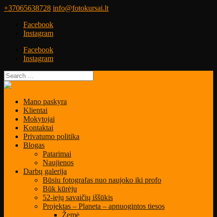
+37065638728
info@fotokursai.lt
Facebook
Instagram
Facebook
Instagram
Mano paskyra
Klientai
Mokytojai
Kontaktai
Privatumo politika
Blogas
Patarimai
Naujienos
Darbų galerija
Būsiu fotografas nuo naujoko iki profo
Būk kūrėju
52-iejų savaičių iššūkis
Projektas – Planeta – apnuogintos tiesos
Žemė