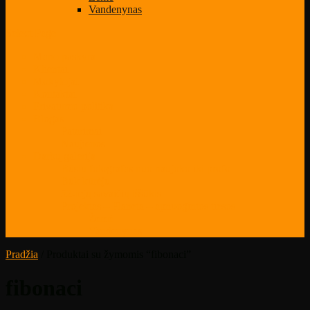
Vandenynas
Select Page
Mano paskyra
Klientai
Mokytojai
Kontaktai
Privatumo politika
Blogas
Patarimai
Naujienos
Darbų galerija
Būsiu fotografas nuo naujoko iki profo
Būk kūrėju
52-iejų savaičių iššūkis
Projektas – Planeta – apnuogintos tiesos
Žemė
Vandenynas
Pradžia
/ Produktai su žymomis “fibonaci”
fibonaci