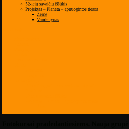
52-iejų savaičių iššūkis
Projektas – Planeta – apnuogintos tiesos
Žemė
Vandenynas
Select Page
Mano paskyra
Klientai
Mokytojai
Kontaktai
Privatumo politika
Blogas
Patarimai
Naujienos
Darbų galerija
Būsiu fotografas nuo naujoko iki profo
Būk kūrėju
52-iejų savaičių iššūkis
Projektas – Planeta – apnuogintos tiesos
Žemė
Vandenynas
Fotokursai pradedantiesiems. Nauja grupė