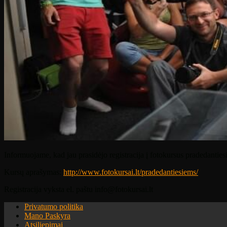
Informuojame, kad jau prasidėjo registracija į fotokursus pradedantie
Kursų aprašymas:
http://www.fotokursai.lt/pradedantiesiems/
Registracija vyksta el. paštu info@fotokursai.lt
Privatumo politika
Mano Paskyra
Atsiliepimai