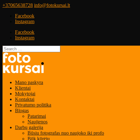
+37065638728
info@fotokursai.lt
Facebook
Instagram
Facebook
Instagram
Mano paskyra
Klientai
Mokytojai
Kontaktai
Privatumo politika
Blogas
Patarimai
Naujienos
Darbų galerija
Būsiu fotografas nuo naujoko iki profo
Būk kūrėju