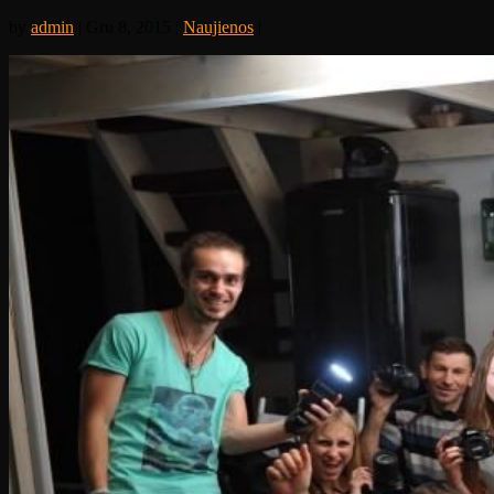
by
admin
| Gru 8, 2015 |
Naujienos
|