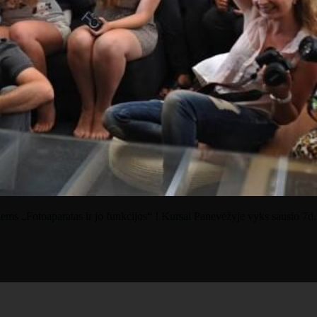
siems „Fotoaparatas ir jo funkcijos“ ! Kursai Panevėžyje vyks sausio 7d