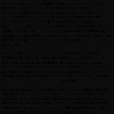
asmenybėje ir skatina fotografus tobulėti bei tobulėjimą įvardina
kaip labai svarbų procesą. Rekia būti lyderiais fotografijoje,
išmanyti taisykles, kad būtų galima jas laužyti ir kurti kažkokį tai
stilių. Fotografai pasidalino patarimais kas gali padėti pasiekti
sėkmės versle ir kaip ieškoti įkvėpimo. Nakutis liepia klysti ir
akcentuoja: „Pagrindinė klaida – neklysti. Nes jeigu neklystate,
vadinasi jūs nieko nedarote naujo“ ir skatina būti tarp atitinkamų
žmonių: „Jūs turite būti su žmonėmis, kurie jus įkvepia ir kuriuos jūs
įkvepiate. Jei jūs nerasite ryšio, jūsų verslas nepasiseks, todėl, kad
jums atsibos“.
Atvirų paskaitų, zonoje B, pirmąjį pranešimą pristatė
Tomas
Tumalovičius
, kuris pasakojo apie fotografiją kaip verslą bei su
fotografija susijusias savo keliones, atsirandančias galimybes ir
iškylančius iššūkius, dalinosi įdomesniais kadrais bei įgyvendintais
projektais. Fotografas dažnai organizuoja keliones grupelėms
žmonių, mėgstantiems fotografuoti, tad pasidalino unikaliais kadrais
iš kelionių bei pasakojo apie įdomius jų užkulisius.
Saulius Balčiūnas
, video srities profesionalas, akcentavo, kad dabar
ypatingai auga video poreikis ir atvirai dalinosi savo žiniomis bei
praktiniais patarimais, pasakojo apie video kryptis ir jų subtilybes,
pasidalino svarbiausiais aspektais kuriant vestuvių bei kitų renginių
video medžiagą, akcentavo kas svarbu filmuojant reklamą. Taip pat
Saulius įvardino, kad šiandien populiarėjantis žanras yra ir