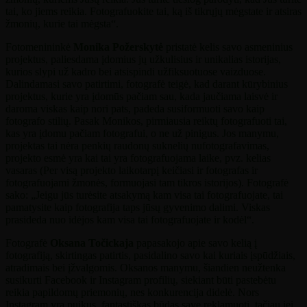
tai, ko jiems reikia. Fotografuokite tai, ką iš tikrųjų mėgstate ir atsiras
žmonių, kurie tai mėgsta“.
Fotomenininkė
Monika Požerskytė
pristatė kelis savo asmeninius
projektus, paliesdama įdomius jų užkulisius ir unikalias istorijas,
kurios slypi už kadro bei atsispindi užfiksuotuose vaizduose.
Dalindamasi savo patirtimi, fotografė teigė, kad darant kūrybinius
projektus, kurie yra įdomūs pačiam sau, kada jaučiama laisvė ir
daroma viskas kaip nori pats, padeda susiformuoti savo kaip
fotografo stilių. Pasak Monikos, pirmiausia reiktų fotografuoti tai,
kas yra įdomu pačiam fotografui, o ne už pinigus. Jos manymu,
projektas tai nėra penkių raudonų suknelių nufotografavimas,
projekto esmė yra kai tai yra fotografuojama laike, pvz. kelias
vasaras (Per visą projekto laikotarpį keičiasi ir fotografas ir
fotografuojami žmonės, formuojasi tam tikros istorijos). Fotografė
sako: „Jeigu jūs turėsite atsakymą kam visa tai fotografuojate, tai
pamatysite kaip fotografija taps jūsų gyvenimo dalimi. Viskas
prasideda nuo idėjos kam visa tai fotografuojate ir kodėl“.
Fotografė
Oksana Točickaja
papasakojo apie savo kelią į
fotografiją, skirtingas patirtis, pasidalino savo kai kuriais įspūdžiais,
atradimais bei įžvalgomis. Oksanos manymu, šiandien neužtenka
susikurti Facebook ir Instagram profilių, siekiant būti pastebėtu
reikia papildomų priemonių, nes konkurencija didelė. Nors
Instagram yra puikus, fantastiškas būdas save reklamuoti, tačiau jei