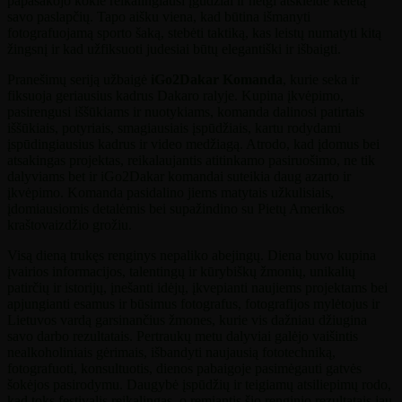
papasakojo kokie reikalingiausi įgūdžiai ir netgi atskleidė keletą
savo paslapčių. Tapo aišku viena, kad būtina išmanyti
fotografuojamą sporto šaką, stebėti taktiką, kas leistų numatyti kitą
žingsnį ir kad užfiksuoti judesiai būtų elegantiški ir išbaigti.
Pranešimų seriją užbaigė
iGo2Dakar Komanda
, kurie seka ir
fiksuoja geriausius kadrus Dakaro ralyje. Kupina įkvėpimo,
pasirengusi iššūkiams ir nuotykiams, komanda dalinosi patirtais
iššūkiais, potyriais, smagiausiais įspūdžiais, kartu rodydami
įspūdingiausius kadrus ir video medžiagą. Atrodo, kad įdomus bei
atsakingas projektas, reikalaujantis atitinkamo pasiruošimo, ne tik
dalyviams bet ir iGo2Dakar komandai suteikia daug azarto ir
įkvėpimo. Komanda pasidalino jiems matytais užkulisiais,
įdomiausiomis detalėmis bei supažindino su Pietų Amerikos
kraštovaizdžio grožiu.
Visą dieną trukęs renginys nepaliko abejingų. Diena buvo kupina
įvairios informacijos, talentingų ir kūrybiškų žmonių, unikalių
patirčių ir istorijų, įnešanti idėjų, įkvepianti naujiems projektams bei
apjungianti esamus ir būsimus fotografus, fotografijos mylėtojus ir
Lietuvos vardą garsinančius žmones, kurie vis dažniau džiugina
savo darbo rezultatais. Pertraukų metu dalyviai galėjo vaišintis
nealkoholiniais gėrimais, išbandyti naujausią fototechniką,
fotografuoti, konsultuotis, dienos pabaigoje pasimėgauti gatvės
šokėjos pasirodymu. Daugybė įspūdžių ir teigiamų atsiliepimų rodo,
kad toks festivalis reikalingas, o remiantis šio renginio rezultatais jau