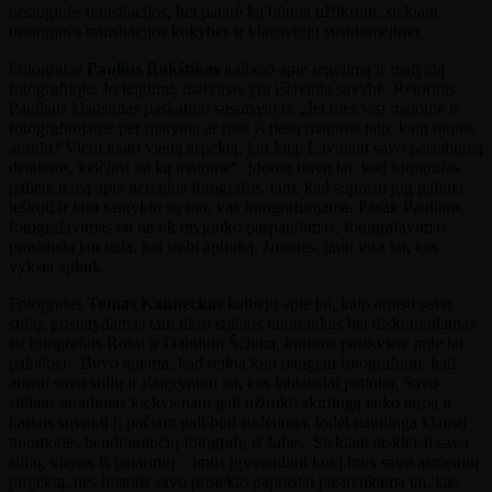
tiesioginės transliacijos, bei patarė ką būtina užtikrinti, siekiant
tiesioginės transliacijos kokybės ir klausytojų susidomėjimo.
Fotografas
Paulius Rakštikas
kalbėjo apie regėjimą ir matymą
fotografijoje. Jo teigimu, matymas yra išlavinta savybė. Retorinis
Pauliaus klausimas paskatino susimąstyti: „Jei mes visi matome ir
fotografuojame per matymą ar mes iš tiesų matome taip, kaip mums
atrodo? Vieni mato vieną aspektą, kiti kitą. Lavinant savo pastabumą
detalėms, keičiasi tai ką matome“. Įdomu buvo tai, kad fotografas
palietė temą apie neregius fotografus, tam, kad suprasti jog galima
ieškoti ir kito santykio su tuo, kas fotografuojama. Pasak Pauliaus,
fotografavimas tai ne tik mygtuko paspaudimas, fotografavimas
prasideda jau tada, kai stebi aplinką, žmones, jauti visa tai, kas
vyksta aplink.
Fotografas
Tomas Kauneckas
kalbėjo apie tai, kaip atrasti savo
stilių, pristatydamas tam tikro stiliaus nuotraukas bei diskutuodamas
su fotografais Roku ir Dainium Ščiuka, kuriuos pasikvietė apie tai
pakalbėti. Buvo aptarta, kad reikia kuo daugiau fotografuoti, kad
atrasti savo stilių ir išsigryninti tai, kas labiausiai patinka. Savo
stiliaus atradimas kiekvienam gali užtrukti skirtingą laiko tarpą ir
kartais suvokti jį pačiam gali būti sudėtinga, todėl naudinga klausti
nuomonės bendraminčių fotografų iš šalies. Siekiant atskleisti savo
stilių, vienas iš patarimų – imtis įgyvendinti kokį nors savo asmeninį
projektą, nes imantis savo projekto paprastai pasirenkama tai, kas