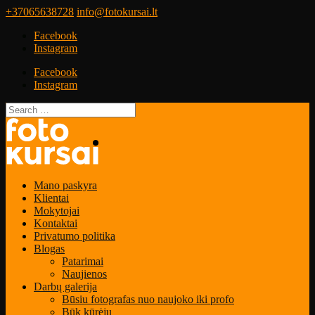
+37065638728
info@fotokursai.lt
Facebook
Instagram
Facebook
Instagram
Mano paskyra
Klientai
Mokytojai
Kontaktai
Privatumo politika
Blogas
Patarimai
Naujienos
Darbų galerija
Būsiu fotografas nuo naujoko iki profo
Būk kūrėju