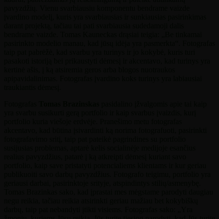
pavyzdžių. Vienu svarbiausiu komponentu bendrame vaizde
įvardino modelį, kuris yra svarbiausias ir sunkiausias pasirinkimas
darant projektą, tačiau tai pati svarbiausia sudedamoji dalis
bendrame vaizde. Tomas Kauneckas drąsiai teigia: „Be tinkamai
pasirinkto modelio manau, kad jūsų idėja yra pasmerkta“. Fotografas
taip pat pabrėžė, kad svarbu yra turinys ir jo kokybė, kuris turi
pasakoti istoriją bei prikaustyti dėmesį ir akcentavo, kad turinys yra
kertinė ašis, į ką atsiremia geros arba blogos nuotraukos
apipavidalinimas. Fotografas įvardino koks turinys yra labiausiai
traukiantis dėmesį.
Fotografas
Tomas Brazinskas
pasidalino įžvalgomis apie tai kaip
yra svarbu susikurti gerą portfolio ir kaip svarbus įvaizdis, kurį
portfolio kuria viešoje erdvėje. Pranešimo metu fotografas
akcentavo, kad būtina įsivardinti ką norima fotografuoti, pasirinkti
fotografavimo sritį, taip pat pateikė pagrindines su portfolio
susijusias problemas, aptarė kelis socialinėje medijoje esančius
realius pavyzdžius, patarė į ką atkreipti dėmesį kuriant savo
portfolio, kaip save pristatyti potencialiems klientams ir kur geriau
publikuoiti savo darbų pavyzdžius. Fotografo teigimu, portfolio yra
geriausi darbai, pasirinktoje srityje, atspindintys stilių/asmenybę.
Tomas Brazinkas sako, kad įprastai mes mėgstame parodyti daugiau
negu reikia, tačiau reikia atsirinkti geriau mažiau bet kokybiškų
darbų, taip pat nebandyti įtikti visiems. Fotografas sako: „Yra
žmonių, kuriems Jūsų reikia. Jūs turite tiesiog parodyti, kad Jūs turite