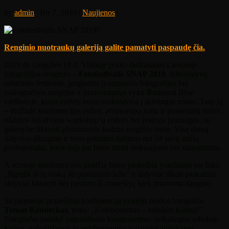
by
admin
| Bir 7, 2019 |
Naujienos
|
Renginio nuotraukų galeriją galite pamatyti paspaudę čia.
2019 m. Gegužės 19 d. Vilniuje įvyko didžiausias Lietuvoje
fotografijos renginys –
Fotofestivalis SNAP 2019
. Alternatyvų
neturintis festivalis, jungiantis įvairiausius fotografijos bei
videografijos mėgėjus ir profesionalus vyko Radisson Blue
viešbutyje, kurio erdvės buvo suskirstytos į skirtingas zonas. Tarp jų
– didžiulė konferencijos erdvė, atvira expo zona ir pranešimų erdvė,
uždaros bei atviros workshop‘ų erdvės bei įvairios pramogos, su
galimybe fiksuoti įdomiausius kadrus renginio metu. Visą dieną
dalyvius džiugino ir savo patirtimi dalinosi net 24 savų sričių
profesionalai, kurie taip pat buvo atviri diskusijoms bei klausimams.
A scenoje konferencijos pradžia buvo paskelbta įvardinant jos šūkį:
„Išgręžk iš jų viską iki paskutinio lašo“ ir dalyviai iškart paskatinti
aktyviai klausyti bei pasiimti iš pranešėjų kiek įmanoma daugiau.
Su pirmuoju pranešimu konferenciją pradėjo mados fotografas
Tomas Kauneckas
, tema: „Komponentas – tobulam kadrui!”.
Fotografas pateikė pagrindinius komponentus, reikalingus tobulam
kadrui, pabrėždamas jų reikšmingumą ir pateikė atitinkamų