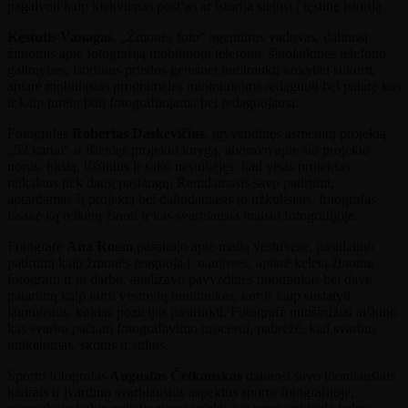
pagalvoti kaip kiekvienas post‘as ar istorija sietųsi į tęstinę istoriją.
Kęstutis Vanagas
, „Žmonės foto“ agentūros vadovas, dalinosi
žiniomis apie fotografiją mobiliuoju telefonu, šiuolaikines telefono
galimybes, išorinius priedus geresnei nuotraukų kokybei sukurti,
aptarė mobiliąsias programėles nuotraukoms redaguoti bei patarė kas
ir kaip turėtų būti fotografuojama bei redaguojama.
Fotografas
Robertas Daskevičius
, įgyvendinęs asmeninį projektą
„52 kartai“ ir išleidęs projekto knygą, atviravo apie šio projekto
norus, tikslą, iššūkius ir sako nesitikėjęs, kad visas projektas
reikalaus tiek daug pastangų. Remdamasis savo patirtimi,
aptardamas šį projektą bei dalindamasis jo užkulisiais, fotografas
išsakė ką reikėtų žinoti ir kas svarbiausia maisto fotografijoje.
Fotografė
Ana Rosso
pasakojo apie madą vestuvėse, pasidalino
patirtimi kaip žmonės reaguoja į naujoves, aptarė keletą žinomų
fotografų ir jų darbų, analizavo pavyzdines nuotraukas bei davė
patarimų kaip kurti vestuvių nuotraukas, kur ir kaip sustatyti
jaunuosius, kokias pozicijas pasirinkti. Fotografė nuoširdžiai aiškino
kas svarbu pačiam fotografavimo procesui, pabrėžė, kad svarbus
unikalumas, skonis ir stilius.
Sporto fotografas
Augustas Četkauskas
dalinosi savo įdomiausiais
kadrais ir įvardino svarbiausius aspektus sporto fotografijoje,