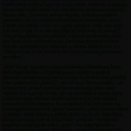
norime dirbti su tais užsakovais, kurių norime, reikia kai ko daugiau.
Pakankamai svarbu atrasti savo išskirtinumus prieš kitus fotografus.
Oksana sako: „Yra daug puikių fotografų, darančių nuostabias
nuotraukas, bet jie visiškai neturi pasisekimo komercinėje srityje.
Žmonės turi išmokti daryti savo pačių vadybą ir verslą, galvoti ne
apie save, o apie tai su kuo nori dirbti ir būdus kaip tai padaryti“.
Fotografė pasidalino savo patirtimi, kokiomis priemonėmis siekė
savo tikslo dirbti reklamos srityje, pasidalino esminiais dalykais,
keliomis taisyklėmis kaip bendrauti su klientu, išlaikyti gerą ryšį.
„Klientas perka ne tik produktą, bet ir jūsų supratimą, problemos
sprendimą“.
„Wide Wings“ agentūros įkūrėjas
Gediminas Tamulynas
, kurio
tikslas kurti istorijas, keičiančias pasaulį, kalbėjo ir dalinosi
patarimais apie prasmingo turinio kūrimą. Pranešimo metu parodyti
video įrašai/istorijos „kalbėjo“ patys už save. Buvo paminėta, kad
kuriant turinį, siekiant pritraukti norimą auditoriją reikia daug
stiprybės ir drąsos būti savimi, taip pat nuosekliai ir kantriai dirbti.
Gediminas daug reikšmės suteikė turiniui ir teigė, jog vaizdais
galime daryti įtaką žmonėms bei prisipažino, kad jam patinka kai
prasmingas turinys padeda gerinti visuomenę, padeda atsirasti darnai
su aplinka, šalinti negatyvą, padeda geriau jaustis, nes kiekvienas
žmogus susimąsto apie tai kokią žinutę „perskaito“ bei visomis
prasmėmis pradeda pats viduje „augti“. Yra daug fantastiškus
dalykus kuriančių žmonių, kurie kuria, nes nori perduoti tam tikrą