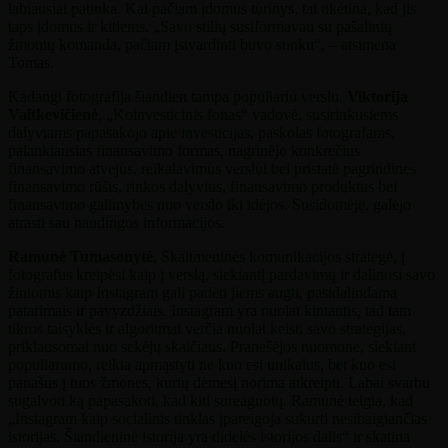
labiausiai patinka. Kai pačiam įdomus turinys, tai tikėtina, kad jis
taps įdomus ir kitiems. „Savo stilių susiformavau su pašalinių
žmonių komanda, pačiam įsivardinti buvo sunku“, – atsimena
Tomas.
Kadangi fotografija šiandien tampa populiariu verslu,
Viktorija
Vaitkevičienė
, „Koinvesticinis fonas“ vadovė, susirinkusiems
dalyviams papasakojo apie investicijas, paskolas fotografams,
palankiausias finansavimo formas, nagrinėjo konkrečius
finansavimo atvejus, reikalavimus verslui bei pristatė pagrindines
finansavimo rūšis, rinkos dalyvius, finansavimo produktus bei
finansavimo galimybes nuo verslo iki idėjos. Susidomėję, galėjo
atrasti sau naudingos informacijos.
Ramunė Tumasonytė
, Skaitmeninės komunikacijos strategė, į
fotografus kreipėsi kaip į verslą, siekiantį pardavimų ir dalinosi savo
žiniomis kaip Instagram gali padėti jiems augti, pasidalindama
patarimais ir pavyzdžiais. Instagram yra nuolat kintantis, tad tam
tikros taisyklės ir algoritmai verčia nuolat keisti savo strategijas,
priklausomai nuo sekėjų skaičiaus. Pranešėjos nuomone, siekiant
populiarumo, reikia apmąstyti ne kuo esi unikalus, bet kuo esi
panašus į tuos žmones, kurių dėmesį norima atkreipti. Labai svarbu
sugalvoti ką papasakoti, kad kiti sureaguotų. Ramunė teigia, kad
„Instagram kaip socialinis tinklas įpareigoja sukurti nesibaigiančias
istorijas. Šiandieninė istorija yra didelės istorijos dalis“ ir skatina