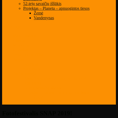
52-iejų savaičių iššūkis
Projektas – Planeta – apnuogintos tiesos
Žemė
Vandenynas
Select Page
Mano paskyra
Klientai
Mokytojai
Kontaktai
Privatumo politika
Blogas
Patarimai
Naujienos
Darbų galerija
Būsiu fotografas nuo naujoko iki profo
Būk kūrėju
52-iejų savaičių iššūkis
Projektas – Planeta – apnuogintos tiesos
Žemė
Vandenynas
Fotofestivalis SNAP 2019!