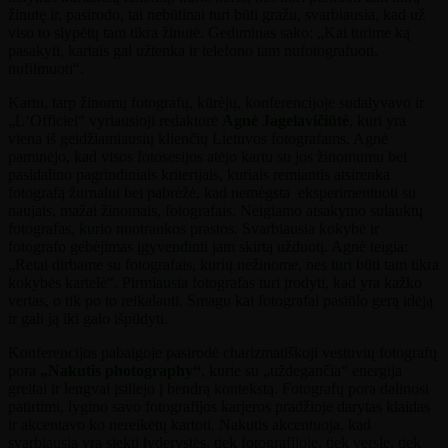
žinutę ir, pasirodo, tai nebūtinai turi būti gražu, svarbiausia, kad už
viso to slypėtų tam tikra žinutė. Gediminas sako: „Kai turime ką
pasakyti, kartais gal užtenka ir telefono tam nufotografuoti,
nufilmuoti“.
Kartu, tarp žinomų fotografų, kūrėjų, konferencijoje sudalyvavo ir
„L‘Officiel“ vyriausioji redaktorė
Agnė Jagelavičiūtė
, kuri yra
viena iš geidžiamiausių klienčių Lietuvos fotografams. Agnė
paminėjo, kad visos fotosesijos atėjo kartu su jos žinomumu bei
pasidalino pagrindiniais kriterijais, kuriais remiantis atsirenka
fotografą žurnalui bei pabrėžė, kad nemėgsta eksperimentuoti su
naujais, mažai žinomais, fotografais. Neigiamo atsakymo sulauktų
fotografas, kurio nuotraukos prastos. Svarbiausia kokybė ir
fotografo gebėjimas įgyvendinti jam skirtą užduotį. Agnė teigia:
„Retai dirbame su fotografais, kurių nežinome, nes turi būti tam tikra
kokybės kartelė“. Pirmiausia fotografas turi įrodyti, kad yra kažko
vertas, o tik po to reikalauti. Smagu kai fotografai pasiūlo gerą idėją
ir gali ją iki galo išpildyti.
Konferencijos pabaigoje pasirodė charizmatiškoji vestuvių fotografų
pora
„Nakutis photography“
, kurie su „uždegančia“ energija
greitai ir lengvai įsiliejo į bendrą kontekstą. Fotografų pora dalinosi
patirtimi, lygino savo fotografijos karjeros pradžioje darytas klaidas
ir akcentavo ko nereikėtų kartoti. Nakutis akcentuoja, kad
svarbiausia yra siekti lyderystės, tiek fotografijoje, tiek versle, tiek