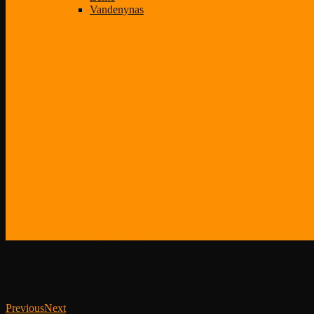
Vandenynas
Select Page
Mano paskyra
Klientai
Mokytojai
Kontaktai
Privatumo politika
Blogas
Patarimai
Naujienos
Darbų galerija
Būsiu fotografas nuo naujoko iki profo
Būk kūrėju
52-iejų savaičių iššūkis
Projektas – Planeta – apnuogintos tiesos
Žemė
Vandenynas
Previous
Next