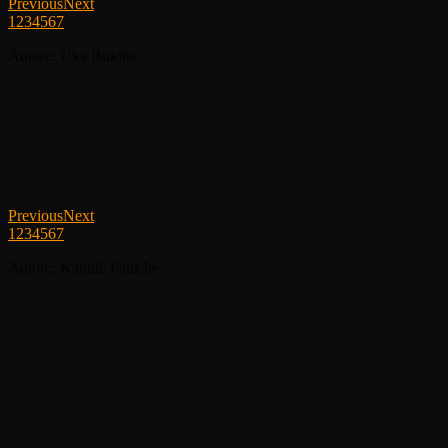
Previous
Next
1
2
3
4
5
6
7
Autorė: Uka Bukinė
Previous
Next
1
2
3
4
5
6
7
Autorė: Kamilė Paukštė