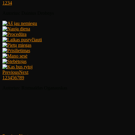
1
2
3
4
Autorius: Dainius Drobnys
Previous
Next
1
2
3
4
5
6
7
8
9
Autorius: Romualdas Oganauskas