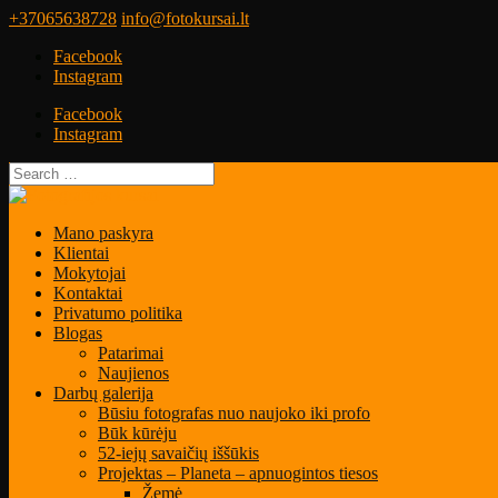
+37065638728
info@fotokursai.lt
Facebook
Instagram
Facebook
Instagram
Mano paskyra
Klientai
Mokytojai
Kontaktai
Privatumo politika
Blogas
Patarimai
Naujienos
Darbų galerija
Būsiu fotografas nuo naujoko iki profo
Būk kūrėju
52-iejų savaičių iššūkis
Projektas – Planeta – apnuogintos tiesos
Žemė