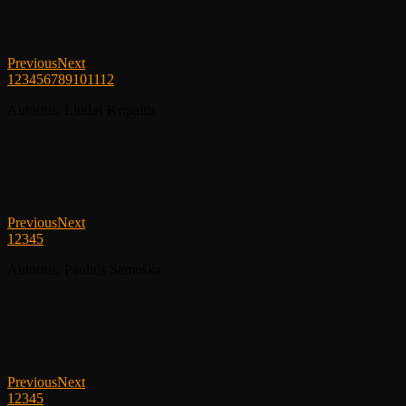
Previous
Next
1
2
3
4
5
6
7
8
9
10
11
12
Autorius: Liudas Kripaitis
Previous
Next
1
2
3
4
5
Autorius: Paulius Samoška
Previous
Next
1
2
3
4
5