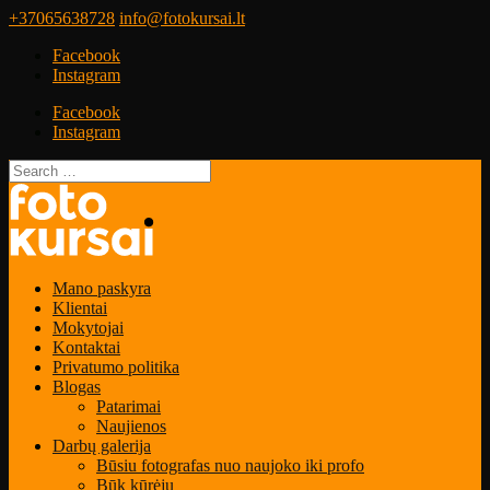
+37065638728
info@fotokursai.lt
Facebook
Instagram
Facebook
Instagram
Mano paskyra
Klientai
Mokytojai
Kontaktai
Privatumo politika
Blogas
Patarimai
Naujienos
Darbų galerija
Būsiu fotografas nuo naujoko iki profo
Būk kūrėju