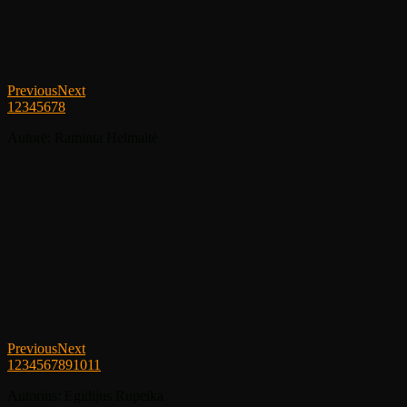
Previous
Next
1
2
3
4
5
6
7
8
Autorė: Raminta Helmaitė
Previous
Next
1
2
3
4
5
6
7
8
9
10
11
Autorius: Egidijus Rupeika