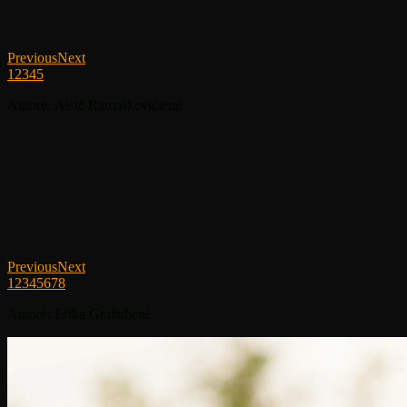
Previous
Next
1
2
3
4
5
Autorė: Aistė Ramaškevičienė
Previous
Next
1
2
3
4
5
6
7
8
Autorė: Erika Gražulienė