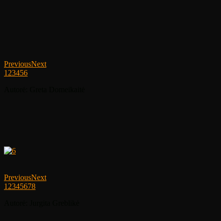
Previous
Next
1
2
3
4
5
6
Autorė: Greta Domeikaitė
Previous
Next
1
2
3
4
5
6
7
8
Autorė: Jurgita Greblikė