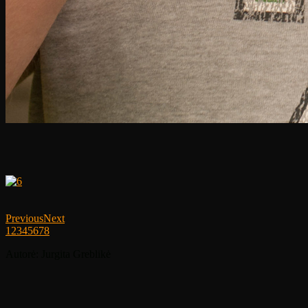
Previous
Next
1
2
3
4
5
6
7
8
Autorė: Jurgita Greblikė