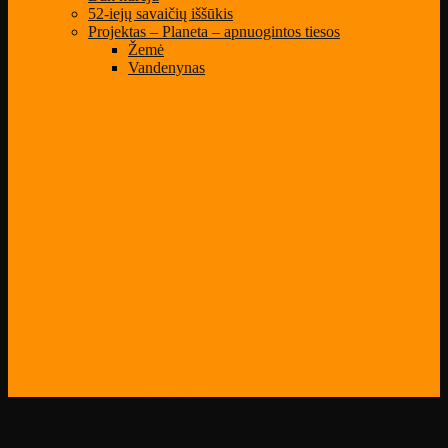
52-iejų savaičių iššūkis
Projektas – Planeta – apnuogintos tiesos
Žemė
Vandenynas
Select Page
Mano paskyra
Klientai
Mokytojai
Kontaktai
Privatumo politika
Blogas
Patarimai
Naujienos
Darbų galerija
Būsiu fotografas nuo naujoko iki profo
Būk kūrėju
52-iejų savaičių iššūkis
Projektas – Planeta – apnuogintos tiesos
Žemė
Vandenynas