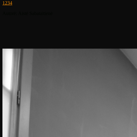
1
2
3
4
Autorė: Aistė Sabataitienė