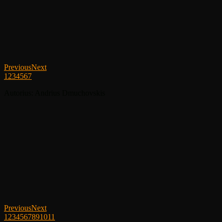
Previous
Next
1
2
3
4
5
6
7
Autorius: Andrius Dmuchovskis
Previous
Next
1
2
3
4
5
6
7
8
9
10
11