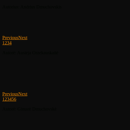
Autorius: Andrius Dmuchovskis
Previous
Next
1
2
3
4
Autorė: Austeja Orzekauskaitė
Previous
Next
1
2
3
4
5
6
Autorė: Gintarė Dmuchovskė