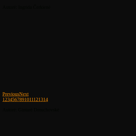
Autorė: Ingrida Čerkienė
Previous
Next
1
2
3
4
5
6
7
8
9
10
11
12
13
14
Autorė: Gintarė Dmuchovskė