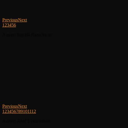
Previous
Next
1
2
3
4
5
6
Autorė: Ingrida Razeckienė
Previous
Next
1
2
3
4
5
6
7
8
9
10
11
12
Autorė: Aistė Užkuraitienė