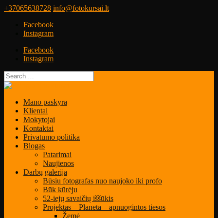
+37065638728
info@fotokursai.lt
Facebook
Instagram
Facebook
Instagram
Mano paskyra
Klientai
Mokytojai
Kontaktai
Privatumo politika
Blogas
Patarimai
Naujienos
Darbų galerija
Būsiu fotografas nuo naujoko iki profo
Būk kūrėju
52-iejų savaičių iššūkis
Projektas – Planeta – apnuogintos tiesos
Žemė