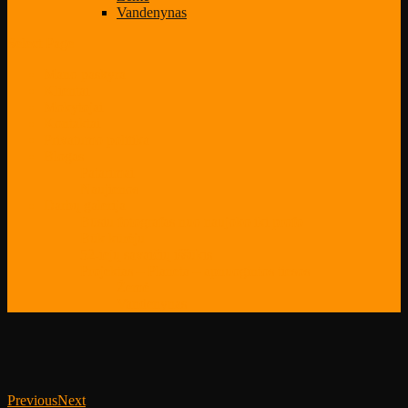
Vandenynas
Select Page
Mano paskyra
Klientai
Mokytojai
Kontaktai
Privatumo politika
Blogas
Patarimai
Naujienos
Darbų galerija
Būsiu fotografas nuo naujoko iki profo
Būk kūrėju
52-iejų savaičių iššūkis
Projektas – Planeta – apnuogintos tiesos
Žemė
Vandenynas
Previous
Next